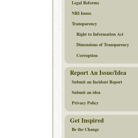
Legal Reforms
NRI Issues
Transparency
Right to Information Act
Dimensions of Transparency
Corruption
Report An Issue/Idea
Submit an Incident Report
Submit an idea
Privacy Policy
Get Inspired
Be the Change