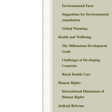
Environmental Facts
Suggestions for Environmental
remediation
Global Warming
Health and Wellbeing
The Millennium Development
Goals
Challenges of Developing
Countries
Rural Health Care
Human Rights
International Dimensions of
Human Rights
Judicial Reforms