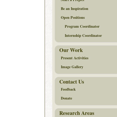
Be an Inspiration
Open Positions
Program Coordinator
Internship Coordinator
Our Work
Present Activities
Image Gallery
Contact Us
Feedback
Donate
Research Areas