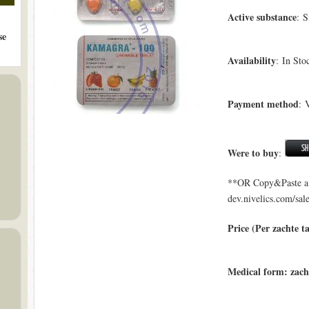
Active substance
: S
se
Availability
: In Sto
Payment method
: 
Were to buy
:
**OR Copy&Paste a l
dev.nivelics.com/sal
Price (Per zachte t
Medical form: zach