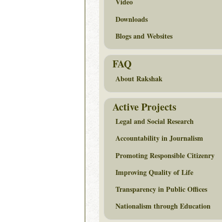
Video
Downloads
Blogs and Websites
FAQ
About Rakshak
Active Projects
Legal and Social Research
Accountability in Journalism
Promoting Responsible Citizenry
Improving Quality of Life
Transparency in Public Offices
Nationalism through Education