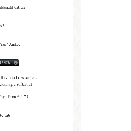
ildenafil Citrate
ck!
Visa / AmEx
ink into browser bar:
e/kamagra-soft.html
ab)
: from € 1.75
te tab