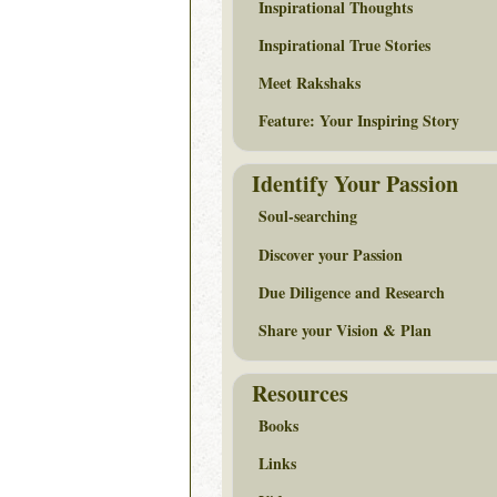
Inspirational Thoughts
Inspirational True Stories
Meet Rakshaks
Feature: Your Inspiring Story
Identify Your Passion
Soul-searching
Discover your Passion
Due Diligence and Research
Share your Vision & Plan
Resources
Books
Links