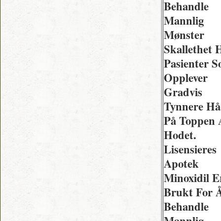
Behandle
Mannlig
Mønster
Skallethet 
Pasienter 
Opplever
Gradvis
Tynnere Hå
På Toppen 
Hodet.
Lisensieres
Apotek
Minoxidil E
Brukt For 
Behandle
Mannlig