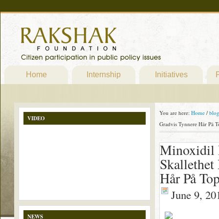
Home
Internship
Initiatives
P
You are here:
Home
/
blo
VIDEO
Gradvis Tynnere Hår På T
Minoxidil
Skallethet
Hår På Top
June 9, 20
NEWS