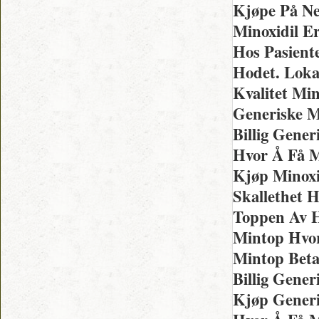
Kjøpe På Ne
Minoxidil E
Hos Pasient
Hodet. Lok
Kvalitet Mi
Generiske M
Billig Gene
Hvor Å Få M
Kjøp Minoxi
Skallethet 
Toppen Av H
Mintop Hvor 
Mintop Bet
Billig Gen
Kjøp Generi