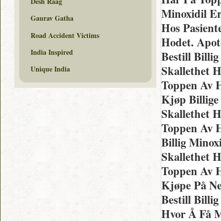
Desh Raag
Minoxidil E
Gaurav Gatha
Hos Pasient
Road Accident Victims
Hodet. Apot
India Inspired
Bestill Bill
Skallethet 
Unique India
Toppen Av H
Kjøp Billig
Skallethet 
Toppen Av H
Billig Mino
Skallethet 
Toppen Av 
Kjøpe På Ne
Bestill Bill
Hvor Å Få M