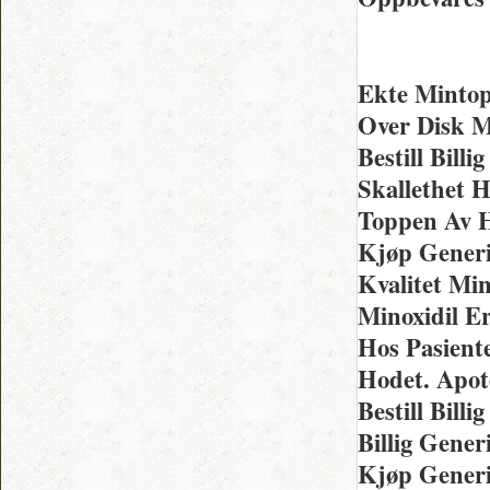
Ekte Minto
Over Disk M
Bestill Bill
Skallethet 
Toppen Av H
Kjøp Generi
Kvalitet Mi
Minoxidil E
Hos Pasient
Hodet. Apot
Bestill Bill
Billig Gene
Kjøp Generi