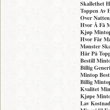
Skallethet 
Toppen Av H
Over Natten
Hvor Å Få M
Kjøp Mintop
Hvor Får Ma
Mønster Ska
Hår På Topp
Bestill Min
Billig Gene
Mintop Best
Billig Mint
Kvalitet Mi
Kjøpe Minto
Lav Kostnad