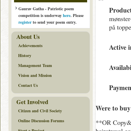
Produc
Gaurav Gatha - Patriotic poem
competition is underway
here
. Please
mønster-
register
to send your poem entry.
på toppe
About Us
Achievements
Active 
History
Management Team
Availabi
Vision and Mission
Contact Us
Paymen
Get Involved
Were to buy
Citizen and Civil Society
Online Discussion Forums
**OR Copy&Pa
hajratravel.c
Start a Project