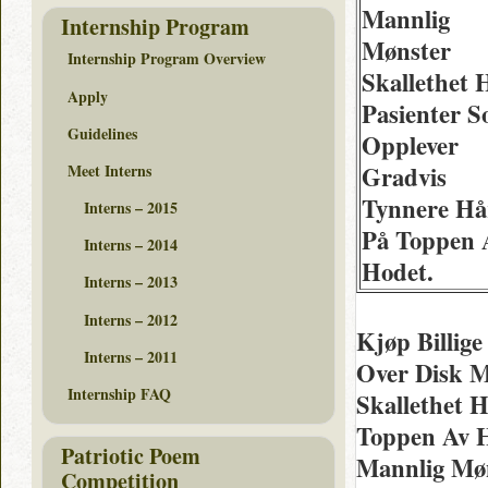
Mannlig
Internship Program
Mønster
Internship Program Overview
Skallethet 
Apply
Pasienter 
Guidelines
Opplever
Meet Interns
Gradvis
Tynnere Hå
Interns – 2015
På Toppen 
Interns – 2014
Hodet.
Interns – 2013
Interns – 2012
Kjøp Billige
Interns – 2011
Over Disk M
Internship FAQ
Skallethet 
Toppen Av H
Patriotic Poem
Mannlig Møn
Competition