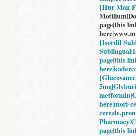
{Hur Man 
Motilium|Do
page|this lin
here|www.me
{Isordil Su
Sublingual|I
page|this lin
here|kaderc
{Glucovance
5mg|Glyburi
metformin|Gl
here|mori-ce
cereale.pron
Pharmacy|Cyc
page|this lin