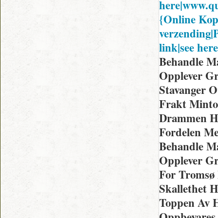
here|www.qu
{Online Kop
verzending|P
link|see her
Behandle Ma
Opplever Gr
Stavanger O
Frakt Minto
Drammen Hv
Fordelen Me
Behandle Ma
Opplever Gr
For Tromsø 
Skallethet 
Toppen Av H
Oppbevares 