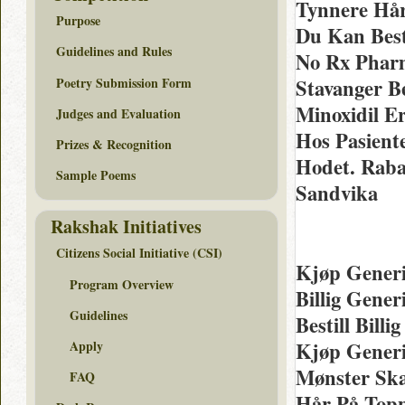
Tynnere Hår
Purpose
Du Kan Best
Guidelines and Rules
No Rx Phar
Poetry Submission Form
Stavanger Be
Minoxidil E
Judges and Evaluation
Hos Pasient
Prizes & Recognition
Hodet. Raba
Sample Poems
Sandvika
Rakshak Initiatives
Citizens Social Initiative (CSI)
Kjøp Gener
Program Overview
Billig Gene
Guidelines
Bestill Bill
Apply
Kjøp Generi
Mønster Ska
FAQ
Hår På Topp