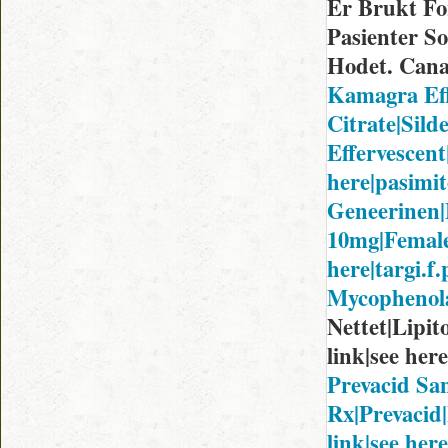
Er Brukt Fo
Pasienter S
Hodet. Cana
Kamagra Effe
Citrate|Sil
Effervescent|
here|pasimit
Geneerinen|F
10mg|Female 
here|targi.f.p
Mycophenola
Nettet|Lipit
link|see here
Prevacid Sa
Rx|Prevacid|
link|see her