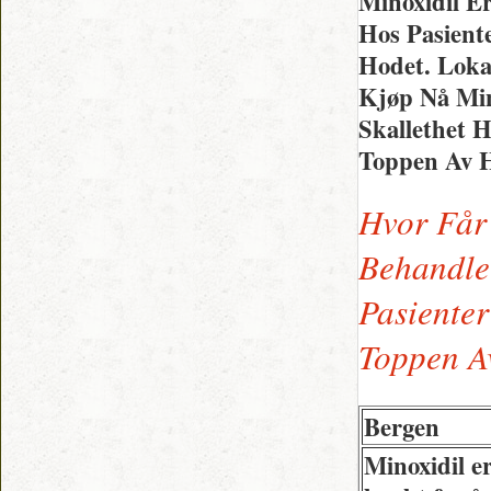
Minoxidil E
Hos Pasient
Hodet. Lok
Kjøp Nå Min
Skallethet 
Toppen Av H
Hvor Får
Behandle
Pasiente
Toppen A
Bergen
Minoxidil e