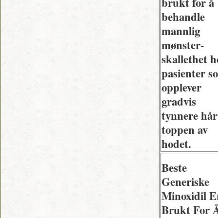
brukt for å
behandle
mannlig
mønster-
skallethet h
pasienter s
opplever
gradvis
tynnere hår
toppen av
hodet.
Beste
Generiske
Minoxidil E
Brukt For 