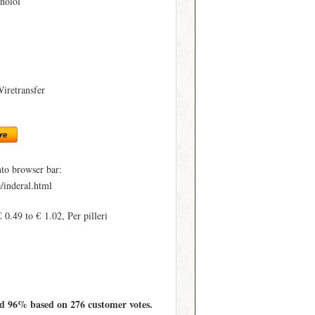
nolol
Wiretransfer
to browser bar:
/inderal.html
 0.49 to € 1.02, Per pilleri
ed
96%
based on
276
customer votes.