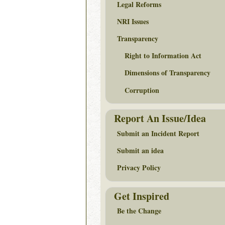
Legal Reforms
NRI Issues
Transparency
Right to Information Act
Dimensions of Transparency
Corruption
Report An Issue/Idea
Submit an Incident Report
Submit an idea
Privacy Policy
Get Inspired
Be the Change