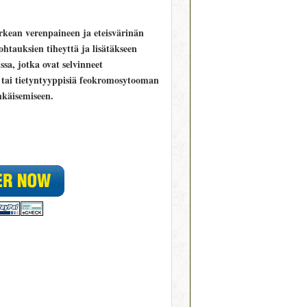
rkean verenpaineen ja eteisvärinän
htauksien tiheyttä ja lisätäkseen
sa, jotka ovat selvinneet
 tai tietyntyyppisiä feokromosytooman
hkäisemiseen.