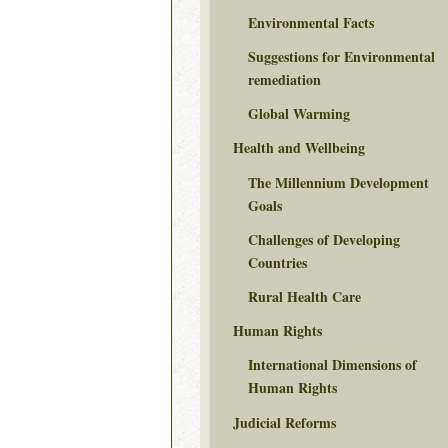
Environmental Facts
Suggestions for Environmental
remediation
Global Warming
Health and Wellbeing
The Millennium Development
Goals
Challenges of Developing
Countries
Rural Health Care
Human Rights
International Dimensions of
Human Rights
Judicial Reforms