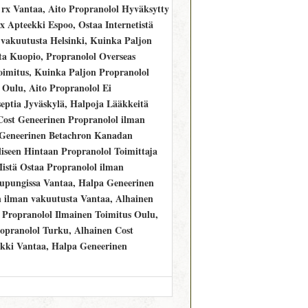
 rx Vantaa, Aito Propranolol Hyväksytty
x Apteekki Espoo, Ostaa Internetistä
 vakuutusta Helsinki, Kuinka Paljon
a Kuopio, Propranolol Overseas
oimitus, Kuinka Paljon Propranolol
 Oulu, Aito Propranolol Ei
septia Jyväskylä, Halpoja Lääkkeitä
Cost Geneerinen Propranolol ilman
 Geneerinen Betachron Kanadan
seen Hintaan Propranolol Toimittaja
istä Ostaa Propranolol ilman
upungissa Vantaa, Halpa Geneerinen
n ilman vakuutusta Vantaa, Alhainen
 Propranolol Ilmainen Toimitus Oulu,
opranolol Turku, Alhainen Cost
kki Vantaa, Halpa Geneerinen