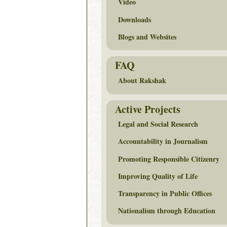
Video
Downloads
Blogs and Websites
FAQ
About Rakshak
Active Projects
Legal and Social Research
Accountability in Journalism
Promoting Responsible Citizenry
Improving Quality of Life
Transparency in Public Offices
Nationalism through Education