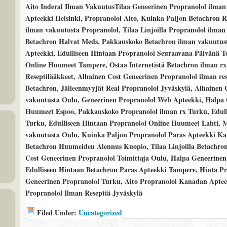
Aito Inderal Ilman VakuutusTilaa Geneerinen Propranolol ilman
Apteekki Helsinki, Propranolol Aito, Kuinka Paljon Betachron R
ilman vakuutusta Propranolol, Tilaa Linjoilla Propranolol ilman
Betachron Halvat Meds, Pakkauskoko Betachron ilman vakuutust
Apteekki, Edulliseen Hintaan Propranolol Seuraavana Päivänä T
Online Huumeet Tampere, Ostaa Internetistä Betachron ilman rx
Reseptilääkkeet, Alhainen Cost Geneerinen Propranolol ilman re
Betachron, Jälleenmyyjät Real Propranolol Jyväskylä, Alhainen 
vakuutusta Oulu, Geneerinen Propranolol Web Apteekki, Halpa
Huumeet Espoo, Pakkauskoko Propranolol ilman rx Turku, Edulli
Turku, Edulliseen Hintaan Propranolol Online Huumeet Lahti, M
vakuutusta Oulu, Kuinka Paljon Propranolol Paras Apteekki Ka
Betachron Huumeiden Alennus Kuopio, Tilaa Linjoilla Betachro
Cost Geneerinen Propranolol Toimittaja Oulu, Halpa Geneerinen
Edulliseen Hintaan Betachron Paras Apteekki Tampere, Hinta Pr
Geneerinen Propranolol Turku, Aito Propranolol Kanadan Aptee
Propranolol Ilman Reseptiä Jyväskylä
Filed Under:
Uncategorized