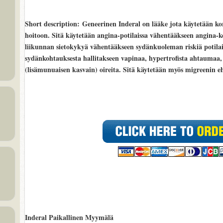
Short description
: Geneerinen Inderal on lääke jota käytetään ko
hoitoon. Sitä käytetään angina-potilaissa vähentääkseen angina-ko
liikunnan sietokykyä vähentääkseen sydänkuoleman riskiä potilais
sydänkohtauksesta hallitakseen vapinaa, hypertrofista ahtaumaa,
(lisämunuaisen kasvain) oireita. Sitä käytetään myös migreenin e
Inderal Paikallinen Myymälä