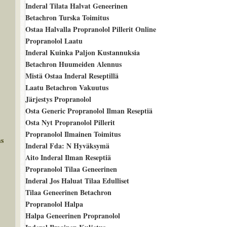
Inderal Tilata Halvat Geneerinen
Betachron Turska Toimitus
Ostaa Halvalla Propranolol Pillerit Online
Propranolol Laatu
Inderal Kuinka Paljon Kustannuksia
Betachron Huumeiden Alennus
Mistä Ostaa Inderal Reseptillä
Laatu Betachron Vakuutus
Järjestys Propranolol
Osta Generic Propranolol Ilman Reseptiä
Osta Nyt Propranolol Pillerit
Propranolol Ilmainen Toimitus
ms
Inderal Fda: N Hyväksymä
Aito Inderal Ilman Reseptiä
Propranolol Tilaa Geneerinen
Inderal Jos Haluat Tilaa Edulliset
Tilaa Geneerinen Betachron
Propranolol Halpa
Halpa Geneerinen Propranolol