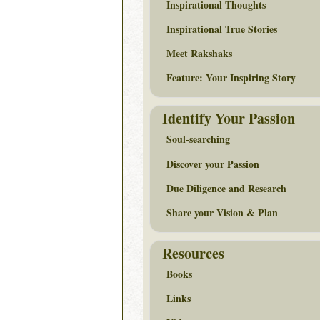
Inspirational Thoughts
Inspirational True Stories
Meet Rakshaks
Feature: Your Inspiring Story
Identify Your Passion
Soul-searching
Discover your Passion
Due Diligence and Research
Share your Vision & Plan
Resources
Books
Links