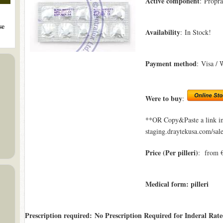
Active component
: Propra
se
Availability
: In Stock!
Payment method
: Visa / 
Were to buy
:
**OR Copy&Paste a link in
staging.draytekusa.com/sale
Price (Per pilleri)
: from €
Medical form: pilleri
Prescription required: No Prescription Required for Inderal Rat