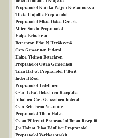
Inderal Ilmainen Kuljetus
Propranolol Kuinka Paljon Kustannuksia
Tilata Linjoilla Propranolol
Propranolol Mistä Ostaa Generic
Miten Saada Propranolol
Halpa Betachron
Betachron Fda: N Hyväksymä
Osto Geneerinen Inderal
Halpa Yleinen Betachron
Propranolol Ostaa Geneerinen
Tilaa Halvat Propranolol Pillerit
Inderal Real
Propranolol Todellinen
Osto Halvat Betachron Reseptillä
Alhainen Cost Geneerinen Inderal
Osto Betachron Vakuutus
Propranolol Tilata Halvat
Ostaa Pillereitä Propranolol Ilman Reseptiä
Jos Haluat Tilaa Edulliset Propranolol
Propranolol Verkkoapteekit