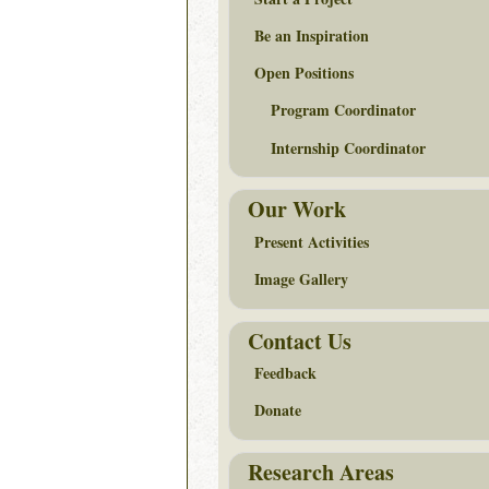
Be an Inspiration
Open Positions
Program Coordinator
Internship Coordinator
Our Work
Present Activities
Image Gallery
Contact Us
Feedback
Donate
Research Areas