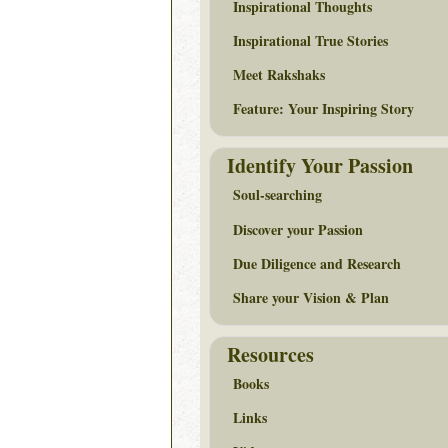
Inspirational Thoughts
Inspirational True Stories
Meet Rakshaks
Feature: Your Inspiring Story
Identify Your Passion
Soul-searching
Discover your Passion
Due Diligence and Research
Share your Vision & Plan
Resources
Books
Links