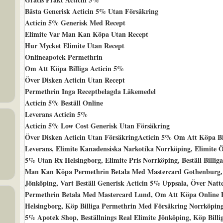
Bästa Generisk Acticin 5% Utan Försäkring
Acticin 5% Generisk Med Recept
Elimite Var Man Kan Köpa Utan Recept
Hur Mycket Elimite Utan Recept
Onlineapotek Permethrin
Om Att Köpa Billiga Acticin 5%
Över Disken Acticin Utan Recept
Permethrin Inga Receptbelagda Läkemedel
Acticin 5% Beställ Online
Leverans Acticin 5%
Acticin 5% Low Cost Generisk Utan Försäkring
Över Disken Acticin Utan FörsäkringActicin 5% Om Att Köpa Bi
Leverans, Elimite Kanadensiska Narkotika Norrköping, Elimite Ö
5% Utan Rx Helsingborg, Elimite Pris Norrköping, Beställ Billig
Man Kan Köpa Permethrin Betala Med Mastercard Gothenburg, 
Jönköping, Vart Beställ Generisk Acticin 5% Uppsala, Över Natt
Permethrin Betala Med Mastercard Lund, Om Att Köpa Online Eli
Helsingborg, Köp Billiga Permethrin Med Försäkring Norrköping,
5% Apotek Shop, Beställnings Real Elimite Jönköping, Köp Bill