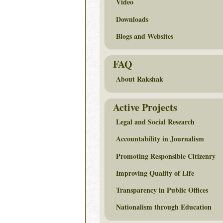
Video
Downloads
Blogs and Websites
FAQ
About Rakshak
Active Projects
Legal and Social Research
Accountability in Journalism
Promoting Responsible Citizenry
Improving Quality of Life
Transparency in Public Offices
Nationalism through Education