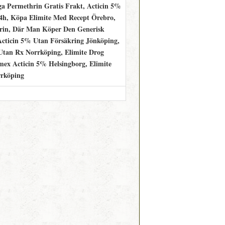
iga Permethrin Gratis Frakt, Acticin 5%
4h, Köpa Elimite Med Recept Örebro,
hrin, Där Man Köper Den Generisk
Acticin 5% Utan Försäkring Jönköping,
 Utan Rx Norrköping, Elimite Drog
ex Acticin 5% Helsingborg, Elimite
rrköping