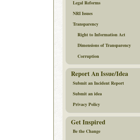
Legal Reforms
NRI Issues
Transparency
Right to Information Act
Dimensions of Transparency
Corruption
Report An Issue/Idea
Submit an Incident Report
Submit an idea
Privacy Policy
Get Inspired
Be the Change