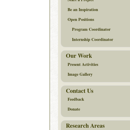
Be an Inspiration
Open Positions
Program Coordinator
Internship Coordinator
Our Work
Present Activities
Image Gallery
Contact Us
Feedback
Donate
Research Areas