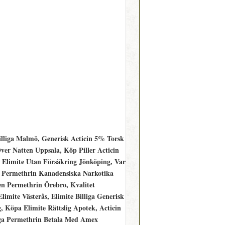
lliga Malmö, Generisk Acticin 5% Torsk
ver Natten Uppsala, Köp Piller Acticin
a Elimite Utan Försäkring Jönköping, Var
Permethrin Kanadensiska Narkotika
en Permethrin Örebro, Kvalitet
mite Västerås, Elimite Billiga Generisk
 Köpa Elimite Rättslig Apotek, Acticin
iga Permethrin Betala Med Amex