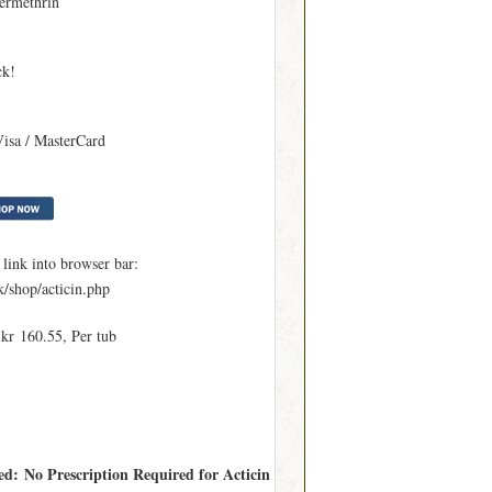
ermethrin
ck!
Visa / MasterCard
ink into browser bar:
shop/acticin.php
 kr 160.55, Per tub
ed: No Prescription Required for Acticin