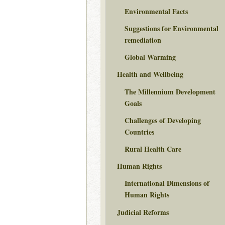
Environmental Facts
Suggestions for Environmental
remediation
Global Warming
Health and Wellbeing
The Millennium Development
Goals
Challenges of Developing
Countries
Rural Health Care
Human Rights
International Dimensions of
Human Rights
Judicial Reforms