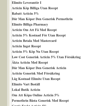
Elimite Leverantör I
Acticin Köp Billiga Utan Recept
Rabatt Acticin 5%
Där Man Köper Den Generisk Permethrin
Elimite Billiga Pharmacy
Acticin Om Att Få Med Recept
Acticin 5% Kostnad För Utan Recept
Acticin Betala Med Mastercard
Acticin Inget Recept
Acticin 5% Köp Nu Utan Recept
Low Cost Generisk Acticin 5% Utan Försäkring
Äkta Acticin Med Recept
Där Man Köper Den Generisk Acticin
Acticin Generisk Med Försäkring
Låg Kostnad Elimite Utan Recept
Elimite Vart Beställ
Lokal Butik Acticin
Om Att Köpa Online Acticin 5%
Permethrin Bästa Generisk Med Recept
Gratis Frakt Acticin 5%