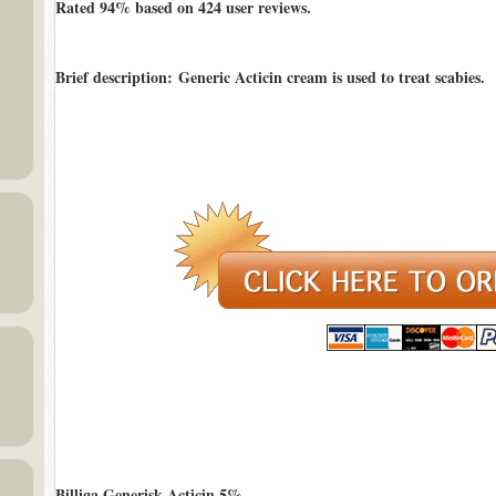
Rated
94%
based on
424
user reviews.
Brief description
: Generic Acticin cream is used to treat scabies.
Billiga Generisk Acticin 5%