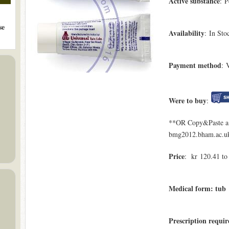
Active substance
: P
se
Availability
: In Sto
Payment method
: 
Were to buy
:
**OR Copy&Paste a l
bmg2012.bham.ac.uk/
Price
: kr 120.41 to
Medical form: tub
Prescription requir