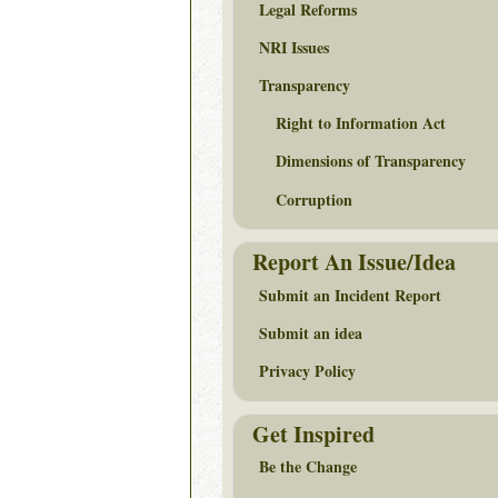
Legal Reforms
NRI Issues
Transparency
Right to Information Act
Dimensions of Transparency
Corruption
Report An Issue/Idea
Submit an Incident Report
Submit an idea
Privacy Policy
Get Inspired
Be the Change