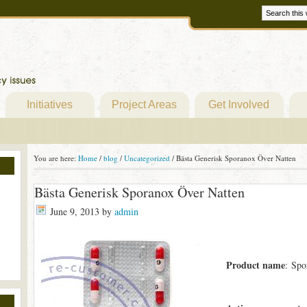
Initiatives
Project Areas
Get Involved
You are here:
Home
/
blog
/
Uncategorized
/
Bästa Generisk Sporanox Över Natten
Bästa Generisk Sporanox Över Natten
June 9, 2013
by
admin
Product name
: Spo