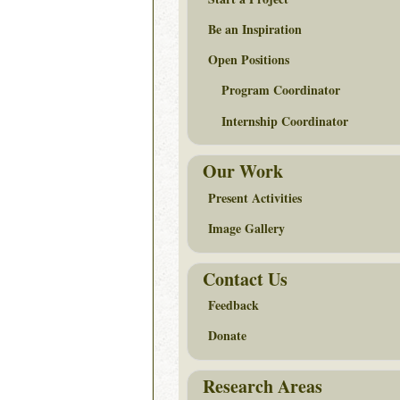
Be an Inspiration
Open Positions
Program Coordinator
Internship Coordinator
Our Work
Present Activities
Image Gallery
Contact Us
Feedback
Donate
Research Areas