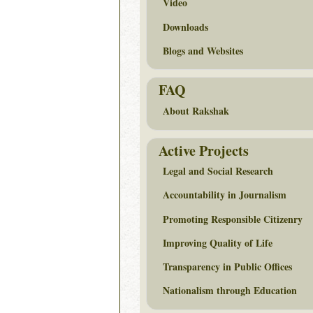
Video
Downloads
Blogs and Websites
FAQ
About Rakshak
Active Projects
Legal and Social Research
Accountability in Journalism
Promoting Responsible Citizenry
Improving Quality of Life
Transparency in Public Offices
Nationalism through Education