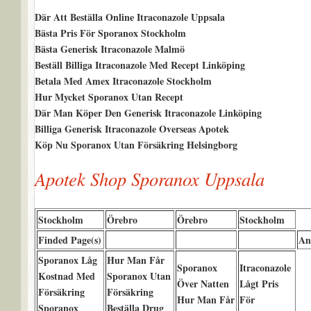
Där Att Beställa Online Itraconazole Uppsala
Bästa Pris För Sporanox Stockholm
Bästa Generisk Itraconazole Malmö
Beställ Billiga Itraconazole Med Recept Linköping
Betala Med Amex Itraconazole Stockholm
Hur Mycket Sporanox Utan Recept
Där Man Köper Den Generisk Itraconazole Linköping
Billiga Generisk Itraconazole Overseas Apotek
Köp Nu Sporanox Utan Försäkring Helsingborg
Apotek Shop Sporanox Uppsala
Stockholm
Örebro
Örebro
Stockholm
Finded Page(s)
An
Sporanox Låg
Hur Man Får
Sporanox
Itraconazole
Kostnad Med
Sporanox Utan
Över Natten
Lågt Pris
Försäkring
Försäkring
Hur Man Får
För
Sporanox
Beställa Drug