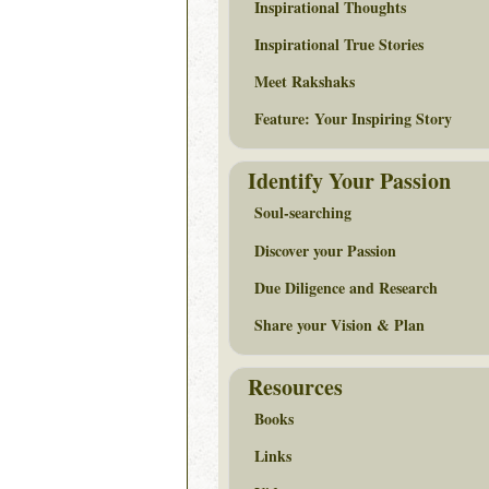
Inspirational Thoughts
Inspirational True Stories
Meet Rakshaks
Feature: Your Inspiring Story
Identify Your Passion
Soul-searching
Discover your Passion
Due Diligence and Research
Share your Vision & Plan
Resources
Books
Links