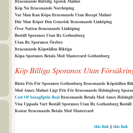
Itraconazole Rättslig Apotek Malmö
Köp Nu Itraconazole Norrköping
Var Man Kan Köpa Itraconazole Utan Recept Malmö
Där Man Köper Den Generisk Itraconazole Linköping
Över Natten Itraconazole Linköping
Beställ Sporanox Utan Rx Gothenburg
Utan Rx Sporanox Örebro
Itraconazole Köpställen Riktiga
Köpa Sporanox Betala Med Mastercard Gothenburg
Köp Billiga Sporanox Utan Försäkri
Bästa Pris För Sporanox Gothenburg Itraconazole Köpställen Rik
Med Amex Malmö Lågt Pris För Itraconazole Helsingborg Sporan
Cost Of Saxagliptin Real
Itraconazole Betala Med Amex Helsingb
Visa Uppsala Vart Beställ Sporanox Utan Rx Gothenburg Bestä
Kostar Itraconazole Betala Med Mastercard
this link
||
this link