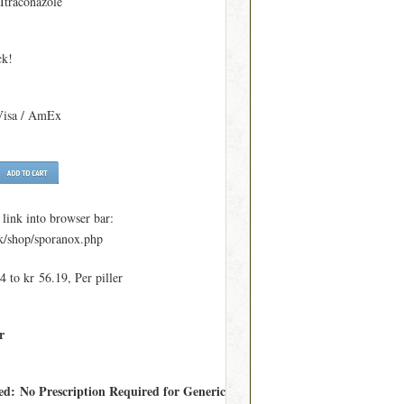
 Itraconazole
ck!
Visa / AmEx
ink into browser bar:
/shop/sporanox.php
 to kr 56.19, Per piller
r
red: No Prescription Required for Generic