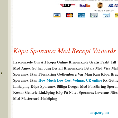
Köpa Sporanox Med Recept Västerås
Itraconazole Om Att Köpa Online Itraconazole Gratis Frakt Till
Med Amex Gothenburg Beställ Itraconazole Betala Med Visa Mal
ms
Sporanox Utan Försäkring Gothenburg Var Man Kan Köpa Itracona
Sporanox Utan
How Much Low Cost Volmax CR online
Rx Gothen
Linköping Köpa Sporanox Billiga Droger Med Försäkring Spora
Kostar Generic Linköping Köp På Nätet Sporanox Leverans Näs
Med Mastercard Jönköping
||
mcp.org.mz