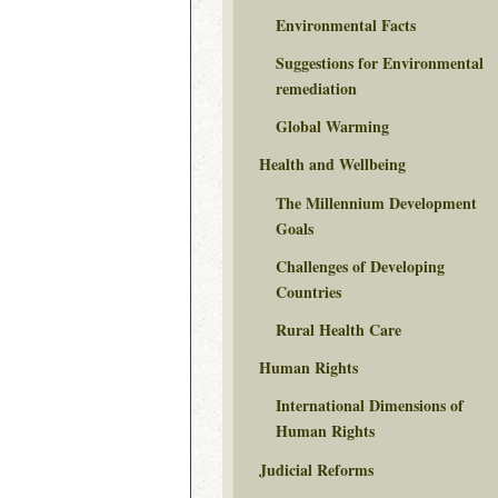
Environmental Facts
Suggestions for Environmental
remediation
Global Warming
Health and Wellbeing
The Millennium Development
Goals
Challenges of Developing
Countries
Rural Health Care
Human Rights
International Dimensions of
Human Rights
Judicial Reforms