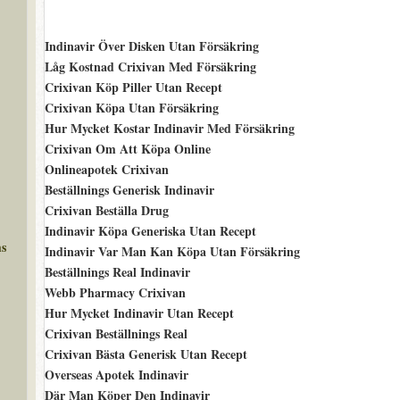
Indinavir Över Disken Utan Försäkring
Låg Kostnad Crixivan Med Försäkring
Crixivan Köp Piller Utan Recept
Crixivan Köpa Utan Försäkring
Hur Mycket Kostar Indinavir Med Försäkring
Crixivan Om Att Köpa Online
Onlineapotek Crixivan
Beställnings Generisk Indinavir
Crixivan Beställa Drug
Indinavir Köpa Generiska Utan Recept
ms
Indinavir Var Man Kan Köpa Utan Försäkring
Beställnings Real Indinavir
Webb Pharmacy Crixivan
Hur Mycket Indinavir Utan Recept
Crixivan Beställnings Real
Crixivan Bästa Generisk Utan Recept
Overseas Apotek Indinavir
Där Man Köper Den Indinavir