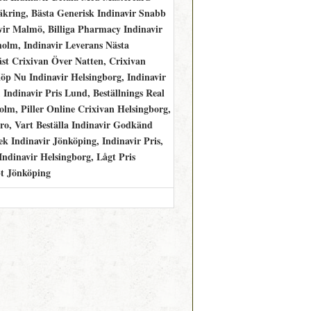
säkring, Bästa Generisk Indinavir Snabb
vir Malmö, Billiga Pharmacy Indinavir
holm, Indinavir Leverans Nästa
st Crixivan Över Natten, Crixivan
öp Nu Indinavir Helsingborg, Indinavir
Indinavir Pris Lund, Beställnings Real
m, Piller Online Crixivan Helsingborg,
ro, Vart Beställa Indinavir Godkänd
k Indinavir Jönköping, Indinavir Pris,
Indinavir Helsingborg, Lågt Pris
t Jönköping