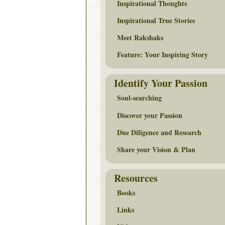
Inspirational Thoughts
Inspirational True Stories
Meet Rakshaks
Feature: Your Inspiring Story
Identify Your Passion
Soul-searching
Discover your Passion
Due Diligence and Research
Share your Vision & Plan
Resources
Books
Links