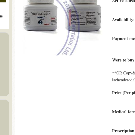
Active subst
se
Availability
:
Payment me
Were to buy
**OR Copy&Pa
lachenderodah
Price (Per pi
Medical form
Prescription