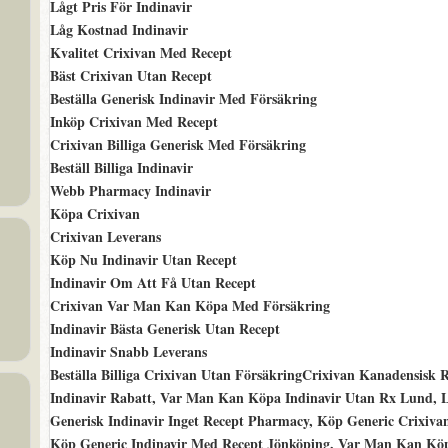
Lågt Pris För Indinavir
Låg Kostnad Indinavir
Kvalitet Crixivan Med Recept
Bäst Crixivan Utan Recept
Beställa Generisk Indinavir Med Försäkring
Inköp Crixivan Med Recept
Crixivan Billiga Generisk Med Försäkring
Beställ Billiga Indinavir
Webb Pharmacy Indinavir
Köpa Crixivan
Crixivan Leverans
Köp Nu Indinavir Utan Recept
Indinavir Om Att Få Utan Recept
Crixivan Var Man Kan Köpa Med Försäkring
Indinavir Bästa Generisk Utan Recept
Indinavir Snabb Leverans
Beställa Billiga Crixivan Utan FörsäkringCrixivan Kanadensisk R
Indinavir Rabatt, Var Man Kan Köpa Indinavir Utan Rx Lund, Le
Generisk Indinavir Inget Recept Pharmacy, Köp Generic Crixiva
Köp Generic Indinavir Med Recept Jönköping, Var Man Kan Köp