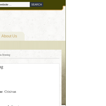
About Us
ta lösning
ng
me
: Crixivan