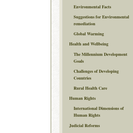
Environmental Facts
Suggestions for Environmental
remediation
Global Warming
Health and Wellbeing
The Millennium Development
Goals
Challenges of Developing
Countries
Rural Health Care
Human Rights
International Dimensions of
Human Rights
Judicial Reforms