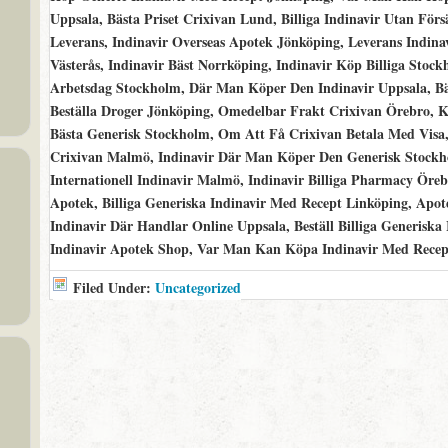
Uppsala, Bästa Priset Crixivan Lund, Billiga Indinavir Utan För
Leverans, Indinavir Overseas Apotek Jönköping, Leverans Indina
Västerås, Indinavir Bäst Norrköping, Indinavir Köp Billiga Stock
Arbetsdag Stockholm, Där Man Köper Den Indinavir Uppsala, Bä
Beställa Droger Jönköping, Omedelbar Frakt Crixivan Örebro, K
Bästa Generisk Stockholm, Om Att Få Crixivan Betala Med Visa, 
Crixivan Malmö, Indinavir Där Man Köper Den Generisk Stockhol
Internationell Indinavir Malmö, Indinavir Billiga Pharmacy Öreb
Apotek, Billiga Generiska Indinavir Med Recept Linköping, Apote
Indinavir Där Handlar Online Uppsala, Beställ Billiga Generiska 
Indinavir Apotek Shop, Var Man Kan Köpa Indinavir Med Recep
Filed Under:
Uncategorized