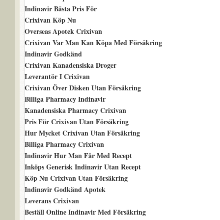
Indinavir Bästa Pris För
Crixivan Köp Nu
Overseas Apotek Crixivan
Crixivan Var Man Kan Köpa Med Försäkring
Indinavir Godkänd
Crixivan Kanadensiska Droger
Leverantör I Crixivan
Crixivan Över Disken Utan Försäkring
Billiga Pharmacy Indinavir
Kanadensiska Pharmacy Crixivan
Pris För Crixivan Utan Försäkring
Hur Mycket Crixivan Utan Försäkring
Billiga Pharmacy Crixivan
Indinavir Hur Man Får Med Recept
Inköps Generisk Indinavir Utan Recept
Köp Nu Crixivan Utan Försäkring
Indinavir Godkänd Apotek
Leverans Crixivan
Beställ Online Indinavir Med Försäkring