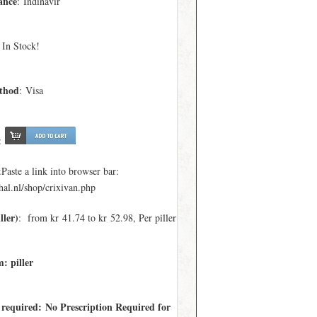
ance
: Indinavir
 In Stock!
thod
: Visa
:
ste a link into browser bar:
al.nl/shop/crixivan.php
ller)
: from kr 41.74 to kr 52.98, Per piller
: piller
 required: No Prescription Required for