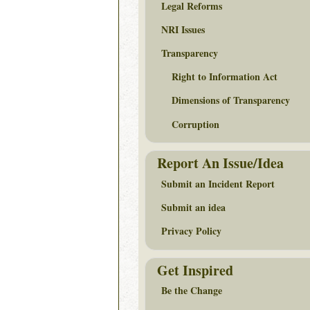
Legal Reforms
NRI Issues
Transparency
Right to Information Act
Dimensions of Transparency
Corruption
Report An Issue/Idea
Submit an Incident Report
Submit an idea
Privacy Policy
Get Inspired
Be the Change