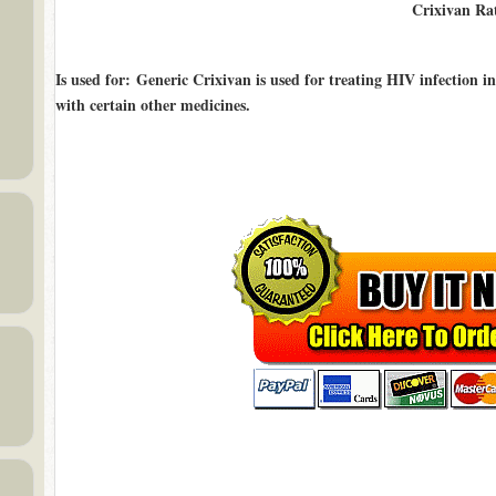
Crixivan Ra
Is used for
: Generic Crixivan is used for treating HIV infection 
with certain other medicines.