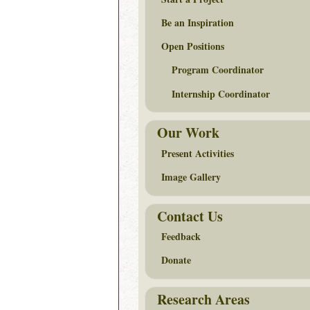
Be an Inspiration
Open Positions
Program Coordinator
Internship Coordinator
Our Work
Present Activities
Image Gallery
Contact Us
Feedback
Donate
Research Areas