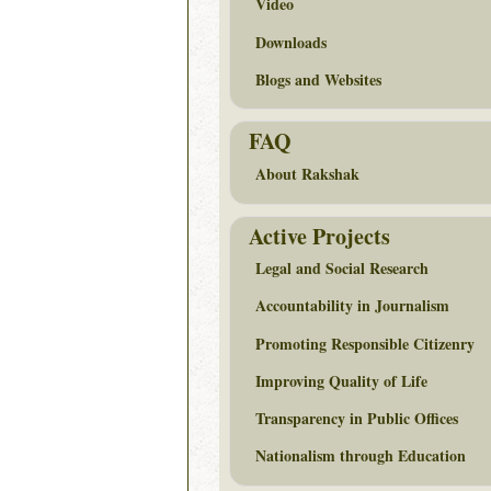
Video
Downloads
Blogs and Websites
FAQ
About Rakshak
Active Projects
Legal and Social Research
Accountability in Journalism
Promoting Responsible Citizenry
Improving Quality of Life
Transparency in Public Offices
Nationalism through Education