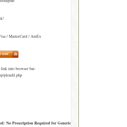
elodipine
ck!
Visa / MasterCard / AmEx
ink into browser bar:
p/plendil.php
red: No Prescription Required for Generic