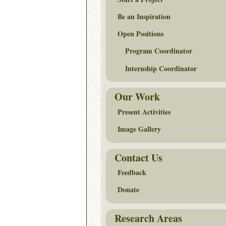
Be an Inspiration
Open Positions
Program Coordinator
Internship Coordinator
Our Work
Present Activities
Image Gallery
Contact Us
Feedback
Donate
Research Areas