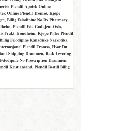
erisk Plendil Apotek Online
ek Online Plendil Tromsø, Kjøpe
rgen, Billig Felodipine No Rx Pharmacy
dheim, Plendil Fda Godkjent Oslo,
is Frakt Trondheim, Kjøpe Piller Plendil
Billig Felodipine Kanadiske Narkotika
ternasjonal Plendil Tromsø, Hvor Du
nstant Shipping Drammen, Rask Levering
ll Felodipine No Prescription Drammen,
il Kristiansand, Plendil Bestill Billig