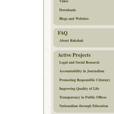
Video
Downloads
Blogs and Websites
FAQ
About Rakshak
Active Projects
Legal and Social Research
Accountability in Journalism
Promoting Responsible Citizenry
Improving Quality of Life
Transparency in Public Offices
Nationalism through Education