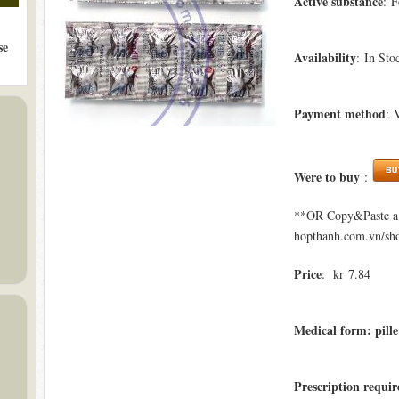
Active substance
: F
se
Availability
: In Sto
Payment method
: 
Were to buy
:
**OR Copy&Paste a l
hopthanh.com.vn/sho
Price
: kr 7.84
Medical form: pille
Prescription requi