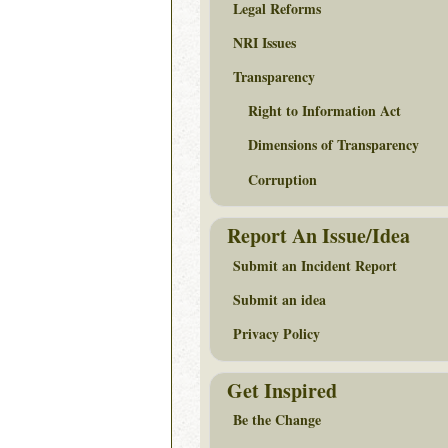
Legal Reforms
NRI Issues
Transparency
Right to Information Act
Dimensions of Transparency
Corruption
Report An Issue/Idea
Submit an Incident Report
Submit an idea
Privacy Policy
Get Inspired
Be the Change