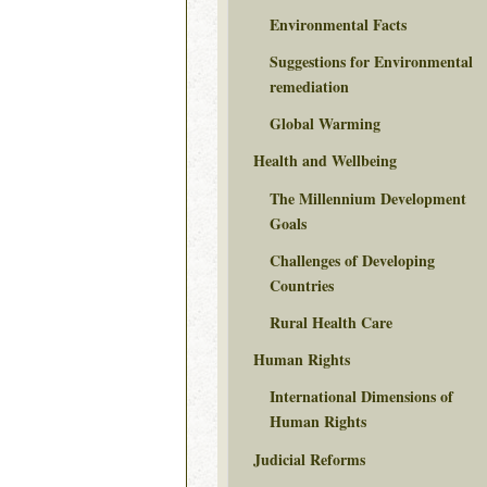
Environmental Facts
Suggestions for Environmental
remediation
Global Warming
Health and Wellbeing
The Millennium Development
Goals
Challenges of Developing
Countries
Rural Health Care
Human Rights
International Dimensions of
Human Rights
Judicial Reforms