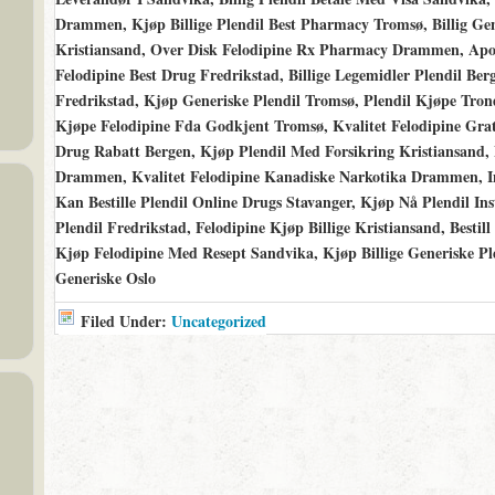
Drammen, Kjøp Billige Plendil Best Pharmacy Tromsø, Billig Gen
Kristiansand, Over Disk Felodipine Rx Pharmacy Drammen, Apot
Felodipine Best Drug Fredrikstad, Billige Legemidler Plendil Be
Fredrikstad, Kjøp Generiske Plendil Tromsø, Plendil Kjøpe Tron
Kjøpe Felodipine Fda Godkjent Tromsø, Kvalitet Felodipine Grat
Drug Rabatt Bergen, Kjøp Plendil Med Forsikring Kristiansand, 
Drammen, Kvalitet Felodipine Kanadiske Narkotika Drammen, In
Kan Bestille Plendil Online Drugs Stavanger, Kjøp Nå Plendil I
Plendil Fredrikstad, Felodipine Kjøp Billige Kristiansand, Besti
Kjøp Felodipine Med Resept Sandvika, Kjøp Billige Generiske Plend
Generiske Oslo
Filed Under:
Uncategorized