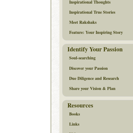
Inspirational Thoughts
Inspirational True Stories
Meet Rakshaks
Feature: Your Inspiring Story
Identify Your Passion
Soul-searching
Discover your Passion
Due Diligence and Research
Share your Vision & Plan
Resources
Books
Links