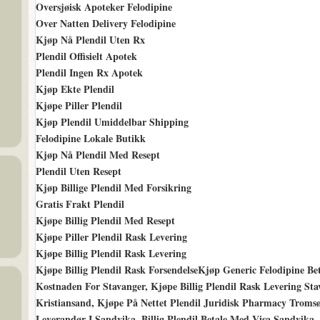
Oversjøisk Apoteker Felodipine
Over Natten Delivery Felodipine
Kjøp Nå Plendil Uten Rx
Plendil Offisielt Apotek
Plendil Ingen Rx Apotek
Kjøp Ekte Plendil
Kjøpe Piller Plendil
Kjøp Plendil Umiddelbar Shipping
Felodipine Lokale Butikk
Kjøp Nå Plendil Med Resept
Plendil Uten Resept
Kjøp Billige Plendil Med Forsikring
Gratis Frakt Plendil
Kjøpe Billig Plendil Med Resept
Kjøpe Piller Plendil Rask Levering
Kjøpe Billig Plendil Rask Levering
Kjøpe Billig Plendil Rask ForsendelseKjøp Generic Felodipine Be
Kostnaden For Stavanger, Kjøpe Billig Plendil Rask Levering Sta
Kristiansand, Kjøpe På Nettet Plendil Juridisk Pharmacy Troms
Leverandør I Sandvika, Billig Plendil Betale Med Visa Sandvika, 