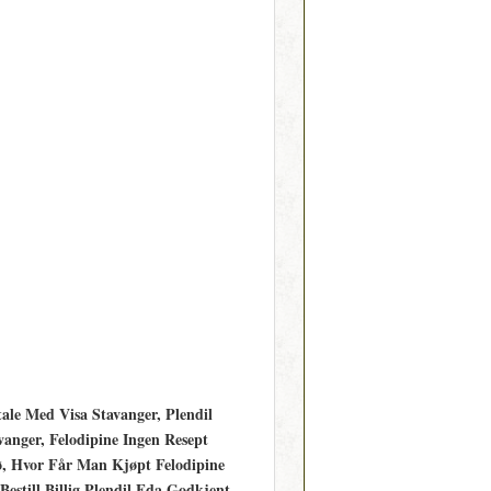
tale Med Visa Stavanger, Plendil
vanger, Felodipine Ingen Resept
ø, Hvor Får Man Kjøpt Felodipine
Bestill Billig Plendil Fda Godkjent