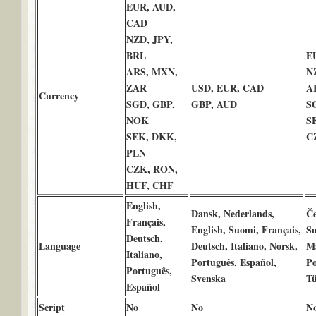
EUR, AUD,
CAD
NZD, JPY,
BRL
E
ARS, MXN,
N
ZAR
USD, EUR, CAD
A
Currency
SGD, GBP,
GBP, AUD
S
NOK
S
SEK, DKK,
C
PLN
CZK, RON,
HUF, CHF
English,
Dansk, Nederlands,
Če
Français,
English, Suomi, Français,
Su
Deutsch,
Language
Deutsch, Italiano, Norsk,
Ma
Italiano,
Português, Español,
Po
Português,
Svenska
Tü
Español
Script
No
No
N