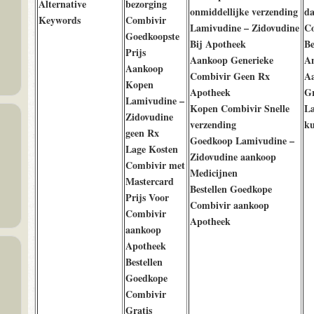
Alternative
bezorging
onmiddellijke verzending
da
Keywords
Combivir
Lamivudine – Zidovudine
Co
Goedkoopste
Bij Apotheek
Be
Prijs
Aankoop Generieke
An
Aankoop
Combivir Geen Rx
Aa
Kopen
Apotheek
Gr
Lamivudine –
Kopen Combivir Snelle
La
Zidovudine
verzending
ku
geen Rx
Goedkoop Lamivudine –
Lage Kosten
Zidovudine aankoop
Combivir met
Medicijnen
Mastercard
Bestellen Goedkope
Prijs Voor
Combivir aankoop
Combivir
Apotheek
aankoop
Apotheek
Bestellen
Goedkope
Combivir
Gratis