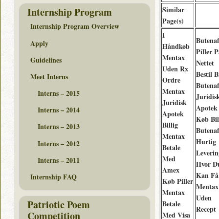
Similar
Internship Program
Page(s)
Internship Program Overview
I
Butenaf
Apply
Håndkøb
Piller 
Mentax
Guidelines
Nettet
Uden Rx
Bestil B
Meet Interns
Ordre
Butenaf
Mentax
Interns – 2015
Juridis
Juridisk
Apotek
Interns – 2014
Apotek
Køb Bil
Billig
Interns – 2013
Butenaf
Mentax
Hurtig
Interns – 2012
Betale
Leverin
Med
Interns – 2011
Hvor D
Amex
Kan Få
Internship FAQ
Køb Piller
Mentax
Mentax
Uden
Patriotic Poem
Betale
Recept
Competition
Med Visa