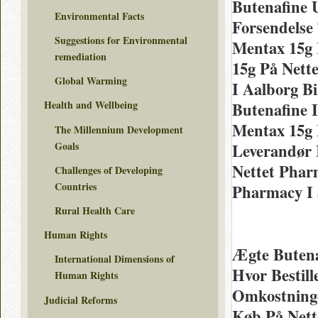
Butenafine 
Environmental Facts
Forsendelse 
Suggestions for Environmental
Mentax 15g
remediation
15g På Nett
Global Warming
I Aalborg Bi
Health and Wellbeing
Butenafine 
Mentax 15g 
The Millennium Development
Goals
Leverandør
Nettet Pharm
Challenges of Developing
Countries
Pharmacy I 
Rural Health Care
Human Rights
Ægte Buten
International Dimensions of
Hvor Bestil
Human Rights
Omkostning
Judicial Reforms
Køb På Nett