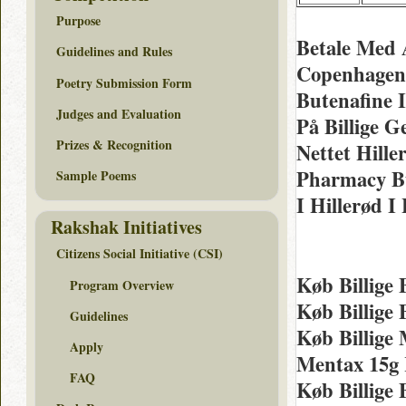
Purpose
Betale Med 
Guidelines and Rules
Copenhagen 
Poetry Submission Form
Butenafine 
Judges and Evaluation
På Billige 
Prizes & Recognition
Nettet Hille
Pharmacy Bu
Sample Poems
I Hillerød 
Rakshak Initiatives
Citizens Social Initiative (CSI)
Køb Billige 
Program Overview
Køb Billige
Guidelines
Køb Billige
Apply
Mentax 15g 
FAQ
Køb Billige