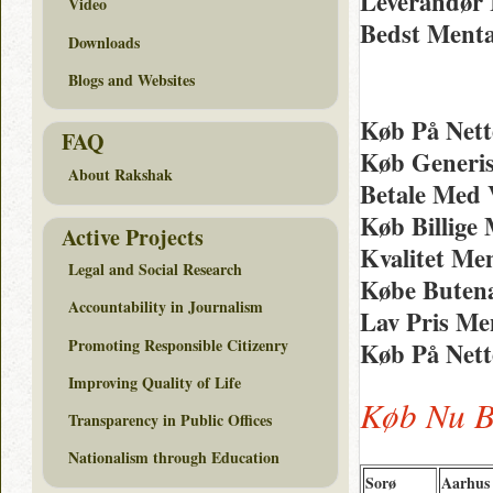
Leverandør 
Video
Bedst Menta
Downloads
Blogs and Websites
Køb På Nett
FAQ
Køb Generis
About Rakshak
Betale Med 
Køb Billige 
Active Projects
Kvalitet Me
Legal and Social Research
Købe Butena
Accountability in Journalism
Lav Pris Me
Promoting Responsible Citizenry
Køb På Nett
Improving Quality of Life
Køb Nu B
Transparency in Public Offices
Nationalism through Education
Sorø
Aarhus