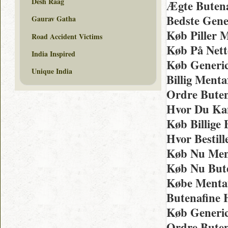
Desh Raag
Ægte Butena
Bedste Gene
Gaurav Gatha
Køb Piller 
Road Accident Victims
Køb På Nett
India Inspired
Køb Generic
Unique India
Billig Ment
Ordre Buten
Hvor Du Kan
Køb Billige
Hvor Bestil
Køb Nu Ment
Køb Nu But
Købe Mentax
Butenafine 
Køb Generic
Ordre Bute