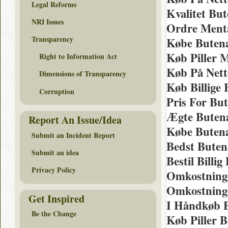
Legal Reforms
Kvalitet Bu
NRI Issues
Ordre Menta
Transparency
Købe Butenaf
Køb Piller 
Right to Information Act
Køb På Nett
Dimensions of Transparency
Køb Billige 
Corruption
Pris For Bu
Ægte Butena
Report An Issue/Idea
Købe Butena
Submit an Incident Report
Bedst Buten
Submit an idea
Bestil Billi
Privacy Policy
Omkostninge
Omkostning
Get Inspired
I Håndkøb B
Be the Change
Køb Piller 