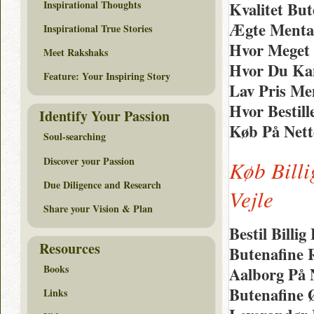
Inspirational Thoughts
Kvalitet Bu
Ægte Menta
Inspirational True Stories
Hvor Meget 
Meet Rakshaks
Hvor Du Kan
Feature: Your Inspiring Story
Lav Pris Me
Hvor Bestil
Identify Your Passion
Køb På Nett
Soul-searching
Discover your Passion
Køb Billi
Due Diligence and Research
Vejle
Share your Vision & Plan
Bestil Bill
Resources
Butenafine 
Books
Aalborg På 
Butenafine Ø
Links