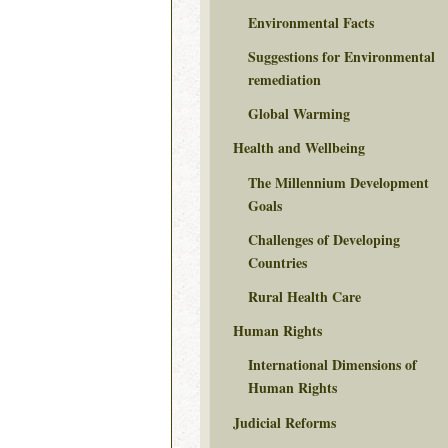
Environmental Facts
Suggestions for Environmental
remediation
Global Warming
Health and Wellbeing
The Millennium Development
Goals
Challenges of Developing
Countries
Rural Health Care
Human Rights
International Dimensions of
Human Rights
Judicial Reforms