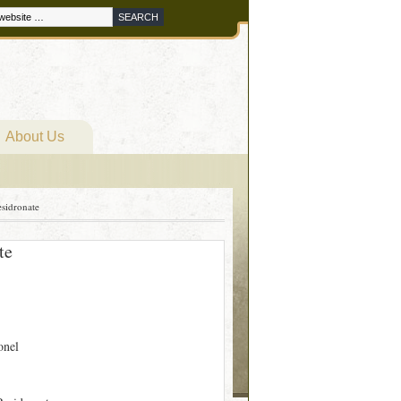
About Us
sidronate
te
onel