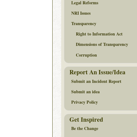
Legal Reforms
NRI Issues
Transparency
Right to Information Act
Dimensions of Transparency
Corruption
Report An Issue/Idea
Submit an Incident Report
Submit an idea
Privacy Policy
Get Inspired
Be the Change