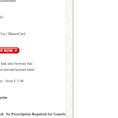
Residronate
ck!
Visa / MasterCard
ink into browser bar:
t.net/sale/actonel.html
m)
: from € 5.46
prim
red: No Prescription Required for Generic