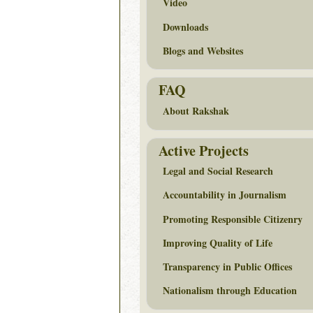
Video
Downloads
Blogs and Websites
FAQ
About Rakshak
Active Projects
Legal and Social Research
Accountability in Journalism
Promoting Responsible Citizenry
Improving Quality of Life
Transparency in Public Offices
Nationalism through Education