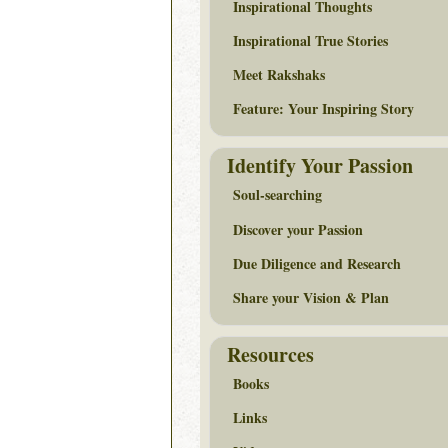
Inspirational Thoughts
Inspirational True Stories
Meet Rakshaks
Feature: Your Inspiring Story
Identify Your Passion
Soul-searching
Discover your Passion
Due Diligence and Research
Share your Vision & Plan
Resources
Books
Links