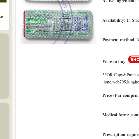
Active ingredient
: 
se
Availability
: In Sto
Payment method
: 
Were to buy
:
**OR Copy&Paste a l
lione.web705.kinghos
Price (Par compri
Medical form: com
Prescription requi