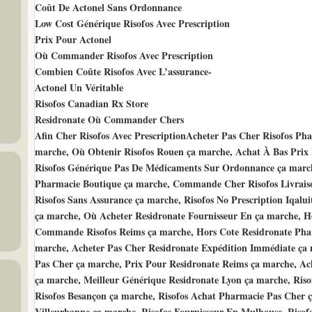
Coût De Actonel Sans Ordonnance
Low Cost Générique Risofos Avec Prescription
Prix Pour Actonel
Où Commander Risofos Avec Prescription
Combien Coûte Risofos Avec L’assurance-
Actonel Un Véritable
Risofos Canadian Rx Store
Residronate Où Commander Chers
Afin Cher Risofos Avec PrescriptionAcheter Pas Cher Risofos P
marche, Où Obtenir Risofos Rouen ça marche, Achat À Bas Prix 
Risofos Générique Pas De Médicaments Sur Ordonnance ça march
Pharmacie Boutique ça marche, Commande Cher Risofos Livrais
Risofos Sans Assurance ça marche, Risofos No Prescription Iqalui
ça marche, Où Acheter Residronate Fournisseur En ça marche, Ho
Commande Risofos Reims ça marche, Hors Cote Residronate Ph
marche, Acheter Pas Cher Residronate Expédition Immédiate ça 
Pas Cher ça marche, Prix Pour Residronate Reims ça marche, Ac
ça marche, Meilleur Générique Residronate Lyon ça marche, Riso
Risofos Besançon ça marche, Risofos Achat Pharmacie Pas Cher ç
Villeurbanne ça marche, Risofos Fournisseur En Mulhouse, Risof