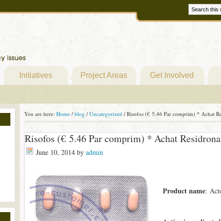
Initiatives
Project Areas
Get Involved
You are here:
Home
/
blog
/
Uncategorized
/
Risofos (€ 5.46 Par comprim) * Achat Re
Risofos (€ 5.46 Par comprim) * Achat Residrona
June 10, 2014
by
admin
Product name
: Act