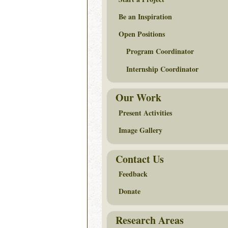
Be an Inspiration
Open Positions
Program Coordinator
Internship Coordinator
Our Work
Present Activities
Image Gallery
Contact Us
Feedback
Donate
Research Areas